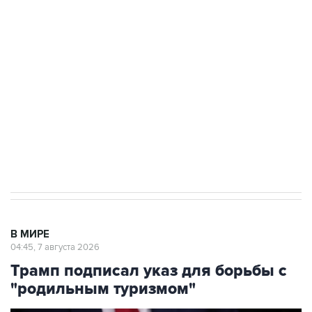
подростков, готовивших теракт на объекте
Росгвардии
Как российские медицинские технологии
выходят на мировые рынки
Социальная реклама, АНО «Национальные приоритеты».
ИНН 7725383515 Erid: F7NfYUJCUneVdTRF8PRs
Аксенов сообщил о четвертом погибшем в
результате атаки ВСУ на Крым
В МИРЕ
04:45, 7 августа 2026
Трамп подписал указ для борьбы с
"родильным туризмом"