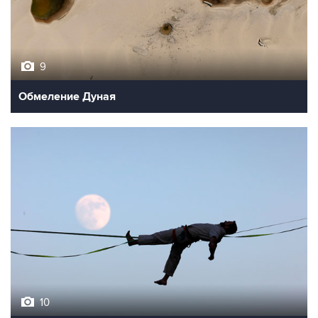
9
Обмеление Дуная
10