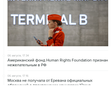
06 августа, 17:34
Американский фонд Human Rights Foundation признан
нежелательным в РФ
06 августа, 17:16
Москва не получала от Еревана официальных
обращений о прекращении концессии Южно-
Кавказской железной дороги
06 августа, 17:03
Пострадавшие от атак на Wildberries селлеры могут
получить отсрочки по налогам