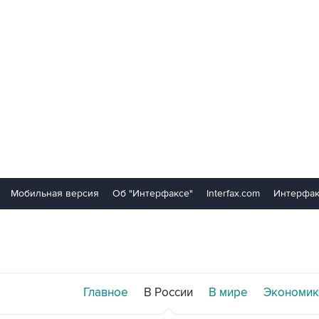
Мобильная версия
Об "Интерфаксе"
Interfax.com
Интерфак
Главное
В России
В мире
Экономик