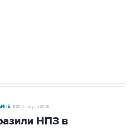
доточить в одних руках все службы
ехнологии выходят на мировые рынки
НН 7725383515 Erid: F7NfYUJCUneVdTRF8PRs
с Ираном начнутся в понедельник
АИНЕ
11:32, 6 августа 2026
азили НПЗ в