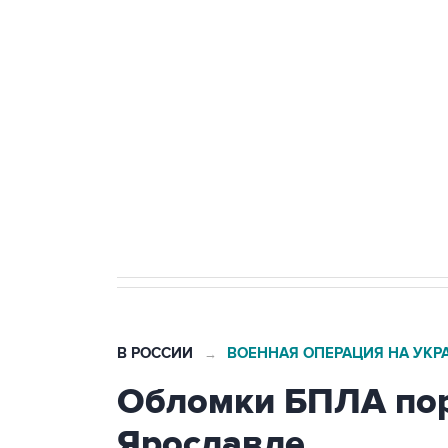
Путин сообщил о решении сосре
тыла Минобороны
Как российские медицинские т
Социальная реклама, АНО «Национальные приоритеты».
И
Трамп заявил, что переговоры 
В РОССИИ
ВОЕННАЯ ОПЕРАЦИЯ НА УКР
→
Обломки БПЛА пор
Ярославле