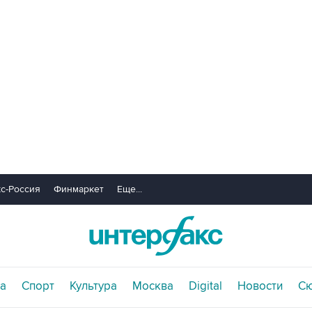
с-Россия
Финмаркет
Еще...
а
Спорт
Культура
Москва
Digital
Новости
С