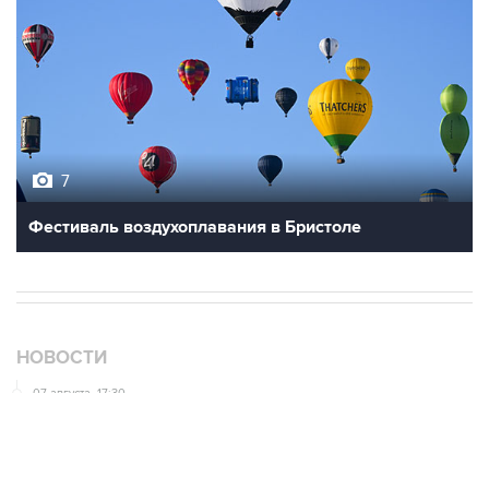
7
Фестиваль воздухоплавания в Бристоле
НОВОСТИ
07 августа, 17:30
Минцифры предложило привязывать сим-карты к
M2M-устройствам для защиты от мошенничества