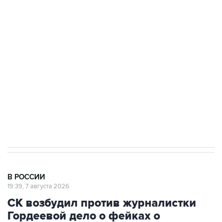
ФСБ сообщила о задержании в Приморье
подростков, готовивших теракт на объекте
Росгвардии
Беспилотные технологии и ИИ на службе у
электросетевых объектов и агрокомплексов
Социальная реклама, АНО «Национальные приоритеты».
ИНН 7725383515 Erid: F7NfYUJCUneVdwcydK6A
Аксенов сообщил о четвертом погибшем в
результате атаки ВСУ на Крым
В РОССИИ
19:39, 7 августа 2026
СК возбудил против журналистки
Гордеевой дело о фейках о