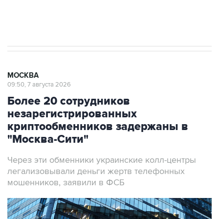
Аксенов сообщил о четвертом погибшем в
результате атаки ВСУ на Крым
МОСКВА
09:50, 7 августа 2026
Более 20 сотрудников
незарегистрированных
криптообменников задержаны в
"Москва-Сити"
Через эти обменники украинские колл-центры
легализовывали деньги жертв телефонных
мошенников, заявили в ФСБ