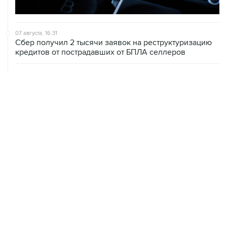
07 августа, 16:31
Сбер получил 2 тысячи заявок на реструктуризацию
кредитов от пострадавших от БПЛА селлеров
07 августа, 16:11
В Запорожской области ввели режим ЧС из-за
перебоев с водоснабжением
07 августа, 15:43
Власти Крыма ожидают роста объемов продажи
бензина со следующей недели
07 августа, 15:17
ВС рассмотрит 10 августа иск об отмене регистрации
списка кандидатов от "Яблока" на выборы в ГД
ХРОНИКИ СОБЫТИЙ