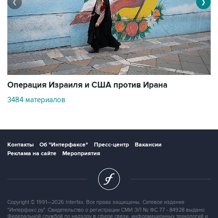
❮
❯
В
Операция Израиля и США против Ирана
1
3484 материалов
Контакты
Об "Интерфаксе"
Пресс-центр
Вакансии
Реклама на сайте
Мероприятия
Copyright © 1991—2026 Interfax. Все права защищены. Сетевое издание
"Интерфакс.ру". Свидетельство о регистрации СМИ ЭЛ № ФС 77 - 84928 выдано
Федеральной службой по надзору в сфере связи, информационных технологий и