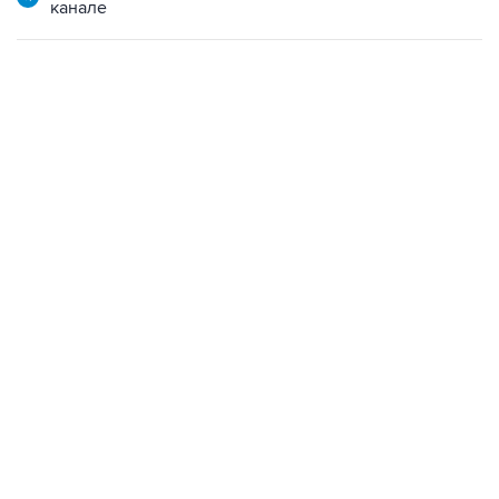
канале
18:40, 6 августа 2026