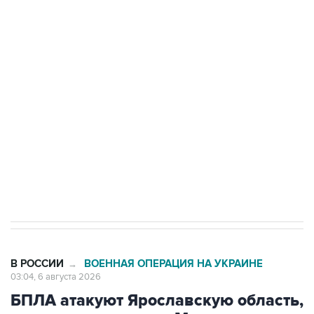
Путин сообщил о решении сосредоточить в
одних руках все службы тыла Минобороны
Как российские медицинские технологии
выходят на мировые рынки
Социальная реклама, АНО «Национальные приоритеты».
ИНН 7725383515 Erid: F7NfYUJCUneVdTRF8PRs
Трамп заявил, что переговоры с Ираном
начнутся в понедельник
В РОССИИ
ВОЕННАЯ ОПЕРАЦИЯ НА УКРАИНЕ
→
03:04, 6 августа 2026
БПЛА атакуют Ярославскую область,
движение в сторону Москвы
перекрыто