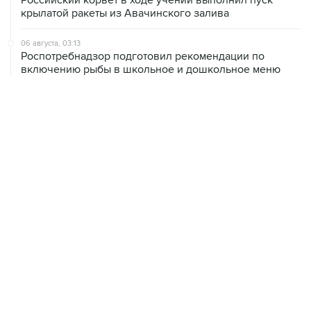
06 августа, 03:13
Роспотребнадзор подготовил рекомендации по
включению рыбы в школьное и дошкольное меню
06 августа, 03:04
БПЛА атакуют Ярославскую область, движение в
сторону Москвы перекрыто
06 августа, 01:38
Сбиты три беспилотника, летевших на Москву