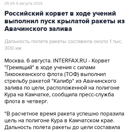
Российский корвет в ходе учений
выполнил пуск крылатой ракеты из
Авачинского залива
Дальность полета ракеты составила около 1 тыс.
300 км
Москва. 6 августа. INTERFAX.RU - Корвет
"Гремящий" в ходе учения с силами
Тихоокеанского флота (ТОФ) выполнил
стрельбу ракетой "Калибр" из Авачинского
залива по цели, расположенной на полигоне
Кура на Камчатке, сообщила пресс-служба
флота в четверг.
"В расчетное время ракета успешно поразила
цель на полигоне Кура в Камчатском крае.
Дальность полета ракеты до цели составила
около 1300 км", - говорится в сообщении
пресс-службы.