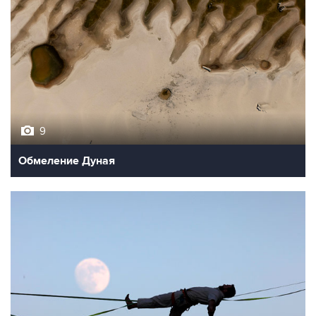
9
Обмеление Дуная