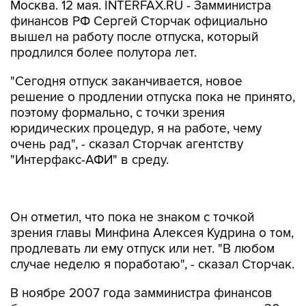
Москва. 12 мая. INTERFAX.RU - Замминистра
финансов РФ Сергей Сторчак официально
вышел на работу после отпуска, который
продлился более полутора лет.
"Сегодня отпуск заканчивается, новое
решение о продлении отпуска пока не принято,
поэтому формально, с точки зрения
юридических процедур, я на работе, чему
очень рад", - сказал Сторчак агентству
"Интерфакс-АФИ" в среду.
Он отметил, что пока не знаком с точкой
зрения главы Минфина Алексея Кудрина о том,
продлевать ли ему отпуск или нет. "В любом
случае неделю я поработаю", - сказал Сторчак.
В ноябре 2007 года замминистра финансов
был задержан, ему инкриминировались ст.30 ч.
3 и ст.159 ч. 4 УК РФ ("покушение на хищение