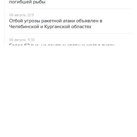
06 августа, 12:11
Отбой угрозы ракетной атаки объявлен в
Челябинской и Курганской областях
06 августа, 11:33
Более 62 тыс. не занятых квотных мест в вузах
перешли в основной конкурс
06 августа, 11:32
Обломки БПЛА поразили НПЗ в Ярославле