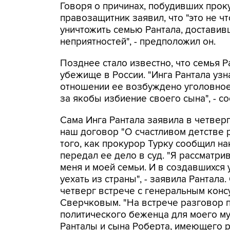
Говоря о причинах, побудивших прок
правозащитник заявил, что "это не что
уничтожить семью Рантала, достави
неприятностей", - предположил он.
Позднее стало известно, что семья 
убежище в России. "Инга Рантала уз
отношении ее возбуждено уголовное 
за якобы избиение своего сына", - с
Сама Инга Рантала заявила в четверг
наш договор "О счастливом детстве р
того, как прокурор Турку сообщил на
передал ее дело в суд. "Я рассматр
меня и моей семьи. И в создавшихся 
уехать из страны", - заявила Рантал
четверг встрече с генеральным конс
Сверчковым. "На встрече разговор по
политического беженца для моего м
Ранталы и сына Роберта, имеющего р