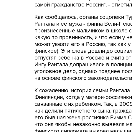
самой гражданство России", - отметил
Как сообщалось, органы соцопеки Ту
Рантала и ее мужа - финна Вели-Пек
произнесенные мальчиком в школе сло
какую-то провинность, и что если у 
может увезти его в Россию, так как 
финское). Эти слова дошли до социал
отпустят ребенка в Россию и считают 
Ингу Рантала допрашивали в полици
уголовное дело, однако позднее по
на основе финского законодательства
К сожалению, история семьи Рантала 
Финляндии, когда у матери-россиянк
связанные с их ребенком. Так, в 2009
как делили пятилетнего сына, гражд
его бывшая жена-россиянка Римма Са
что она якобы незаконно вывезла ма
финского дипломата выкрал малыша 