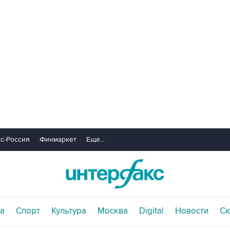
с-Россия
Финмаркет
Еще...
а
Спорт
Культура
Москва
Digital
Новости
С