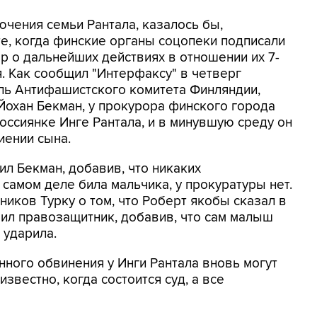
ючения семьи Рантала, казалось бы,
е, когда финские органы соцопеки подписали
р о дальнейших действиях в отношении их 7-
. Как сообщил "Интерфаксу" в четверг
ль Антифашистского комитета Финляндии,
Йохан Бекман, у прокурора финского города
оссиянке Инге Рантала, и в минувшую среду он
иении сына.
ил Бекман, добавив, что никаких
 самом деле била мальчика, у прокуратуры нет.
ников Турку о том, что Роберт якобы сказал в
явил правозащитник, добавив, что сам малыш
 ударила.
нного обвинения у Инги Рантала вновь могут
звестно, когда состоится суд, а все