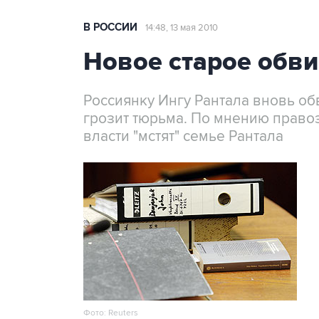
В РОССИИ
14:48, 13 мая 2010
Новое старое обв
Россиянку Ингу Рантала вновь об
грозит тюрьма. По мнению право
власти "мстят" семье Рантала
Фото: Reuters