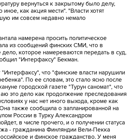
уратуру вернуться к закрытому было делу,
 иное, как акция мести". "Власти хотят
вшую им совсем недавно немало
Рантала намерена просить политическое
нала из сообщений финских СМИ, что в
дело, которое намереваются передать в суд,
ообщил "Интерфаксу" Бекман.
 "Интерфаксу", что "финские власти нарушили
ебенка". По ее словам, это стало ясно после
кануне городской газете "Турун саномат", что
иваю это дело как продолжение преследования
условиях у нас нет иного выхода, кроме как
а. Она также сообщила о запланированной на
улом России в Турку Александром
йдет, в числе прочего, и о получении статуса
ужа - гражданина Финляндии Вели-Пекка
оссийское и финское гражданство. У меня