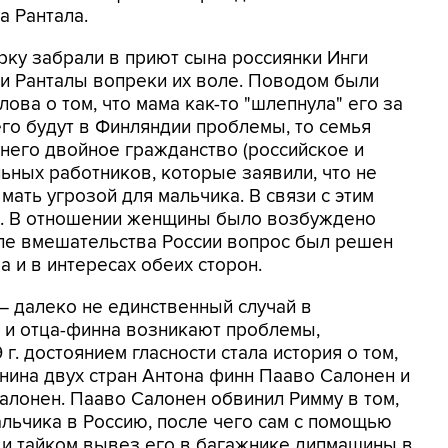
а Рантала.
рку забрали в приют сына россиянки Инги
ки Ранталы вопреки их воле. Поводом были
ва о том, что мама как-то "шлепнула" его за
него будут в Финляндии проблемы, то семья
у него двойное гражданство (российское и
ьных работников, которые заявили, что не
мать угрозой для мальчика. В связи с этим
и. В отношении женщины было возбуждено
сле вмешательства России вопрос был решен
 и в интересах обеих сторон.
– далеко не единственный случай в
и и отца-финна возникают проблемы,
 г. достоянием гласности стала история о том,
анина двух стран Антона финн Пааво Салонен и
лонен. Пааво Салонен обвинил Римму в том,
льчика в Россию, после чего сам с помощью
и тайком вывез его в багажнике дипмашины в