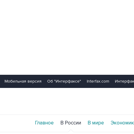
Мобильная версия
Об "Интерфаксе"
Interfax.com
Интерфак
Главное
В России
В мире
Экономик