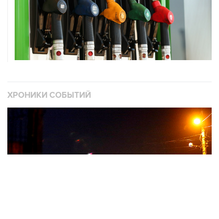
ХРОНИКИ СОБЫТИЙ
❮
❯