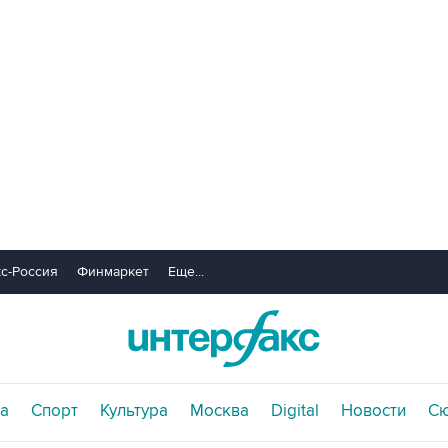
с-Россия
Финмаркет
Еще...
а
Спорт
Культура
Москва
Digital
Новости
С