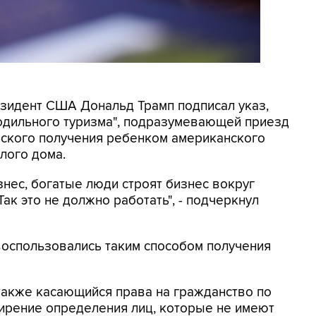
резидент США Дональд Трамп подписал указ,
родильного туризма", подразумевающей приезд
еского получения ребенком американского
лого дома.
знес, богатые люди строят бизнес вокруг
ак это не должно работать", - подчеркнул
 воспользовались таким способом получения
также касающийся права на гражданство по
рение определения лиц, которые не имеют