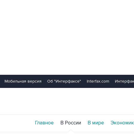
Мобильная версия
Об "Интерфаксе"
Interfax.com
Интерфак
Главное
В России
В мире
Экономик