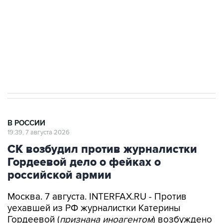
электросетевых объектов и агрокомплексов
Социальная реклама, АНО «Национальные приоритеты».
ИНН 7725383515 Erid: F7NfYUJCUneVdwcydK6A
Аксенов сообщил о четвертом погибшем в
результате атаки ВСУ на Крым
В РОССИИ
19:39, 7 августа 2026
СК возбудил против журналистки
Гордеевой дело о фейках о
российской армии
Москва. 7 августа. INTERFAX.RU - Против
уехавшей из РФ журналистки Катерины
Гордеевой (
признана иноагентом
) возбуждено