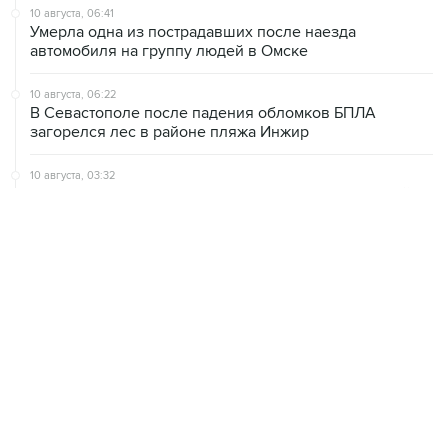
10 августа, 06:41
Умерла одна из пострадавших после наезда
автомобиля на группу людей в Омске
10 августа, 06:22
В Севастополе после падения обломков БПЛА
загорелся лес в районе пляжа Инжир
10 августа, 03:32
Аэропорт Домодедово принимает и отправляет рейсы
по согласованию