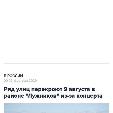
Беспилотные технологии и ИИ на службе у
электросетевых объектов и агрокомплексов
Социальная реклама, АНО «Национальные приоритеты».
ИНН 7725383515 Erid: F7NfYUJCUneVdwcydK6A
Кабмин РФ разрешил до 1 июля 2027 года
импорт, выпуск и обращение бензина Евро 2,
Евро 3, Евро 4
В РОССИИ
00:05, 9 августа 2026
Ряд улиц перекроют 9 августа в
районе "Лужников" из-за концерта