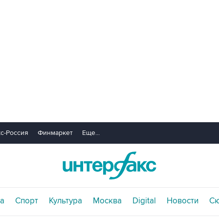
с-Россия
Финмаркет
Еще...
а
Спорт
Культура
Москва
Digital
Новости
С