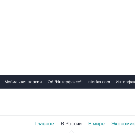
Мобильная версия
Об "Интерфаксе"
Interfax.com
Интерфак
Главное
В России
В мире
Экономик