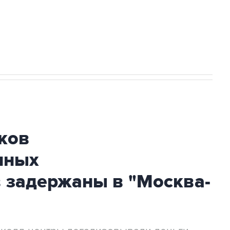
огибшем в результате атаки ВСУ на
ков
нных
 задержаны в "Москва-