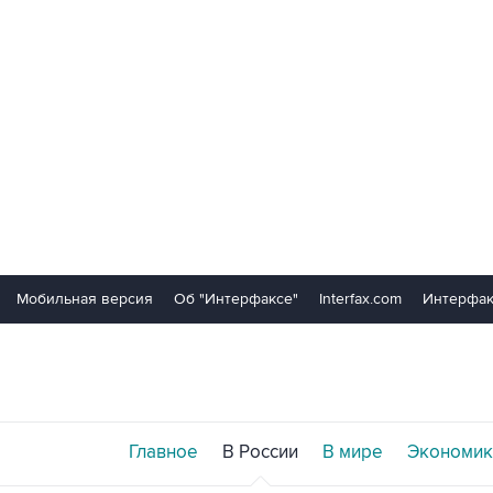
Мобильная версия
Об "Интерфаксе"
Interfax.com
Интерфак
Главное
В России
В мире
Экономик