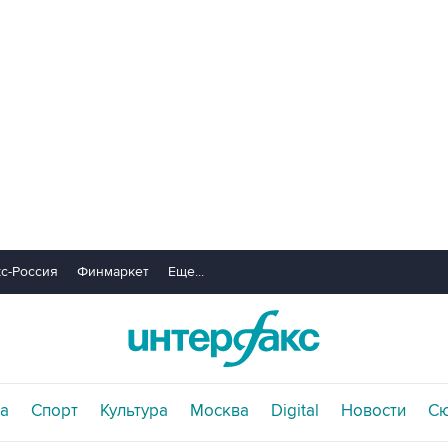
с-Россия
Финмаркет
Еще...
а
Спорт
Культура
Москва
Digital
Новости
С