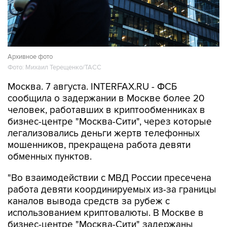
Архивное фото
Фото: Михаил Терещенко/ТАСС
Москва. 7 августа. INTERFAX.RU - ФСБ
сообщила о задержании в Москве более 20
человек, работавших в криптообменниках в
бизнес-центре "Москва-Сити", через которые
легализовались деньги жертв телефонных
мошенников, прекращена работа девяти
обменных пунктов.
"Во взаимодействии с МВД России пресечена
работа девяти координируемых из-за границы
каналов вывода средств за рубеж с
использованием криптовалюты. В Москве в
бизнес-центре "Москва-Сити" задержаны
более 20 сотрудников незарегистрированных
пунктов обмена криптовалюты, через которые