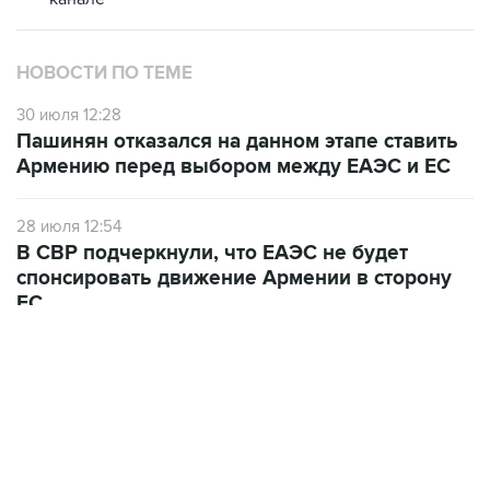
НОВОСТИ ПО ТЕМЕ
30 июля 12:28
Пашинян отказался на данном этапе ставить
Армению перед выбором между ЕАЭС и ЕС
28 июля 12:54
В СВР подчеркнули, что ЕАЭС не будет
спонсировать движение Армении в сторону
ЕС
10 июля 12:03
В Ереване считают, что членство Армении в
ЕАЭС лишается смысла при сохранении
ограничений на экспорт в РФ
ФОТОГАЛЕРЕИ