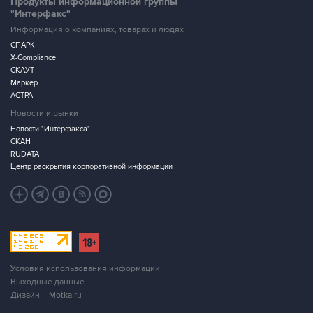
Продукты информационной группы
"Интерфакс"
Информация о компаниях, товарах и людях
СПАРК
X-Compliance
СКАУТ
Маркер
АСТРА
Новости и рынки
Новости "Интерфакса"
СКАН
RUDATA
Центр раскрытия корпоративной информации
Условия использования информации
Выходные данные
Дизайн – Motka.ru