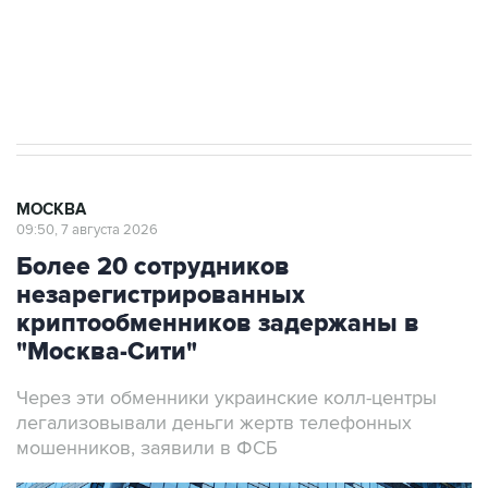
ИНН 7725383515 Erid: F7NfYUJCUneVdTRF8PRs
Аксенов сообщил о четвертом погибшем в
результате атаки ВСУ на Крым
МОСКВА
09:50, 7 августа 2026
Более 20 сотрудников
незарегистрированных
криптообменников задержаны в
"Москва-Сити"
Через эти обменники украинские колл-центры
легализовывали деньги жертв телефонных
мошенников, заявили в ФСБ