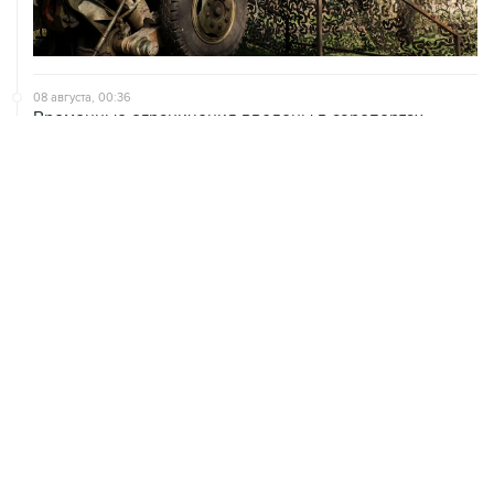
08 августа, 00:36
Временные ограничения введены в аэропортах
Саратова, Пензы и Тамбова
07 августа, 20:32
Что произошло за день: пятница, 7 августа