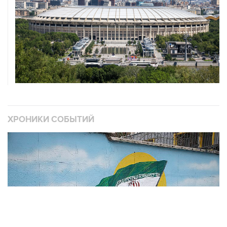
ХРОНИКИ СОБЫТИЙ
❮
❯