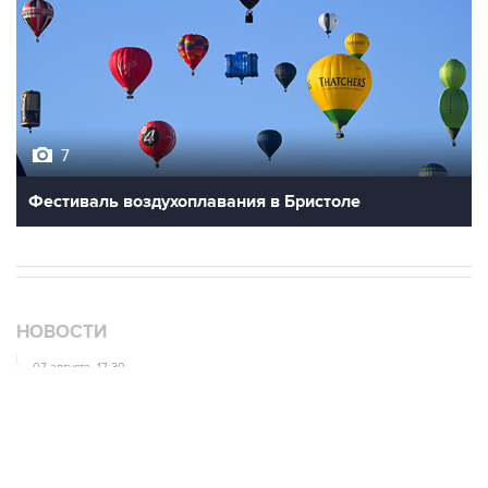
7
Фестиваль воздухоплавания в Бристоле
НОВОСТИ
07 августа, 17:30
Минцифры предложило привязывать сим-карты к
M2M-устройствам для защиты от мошенничества