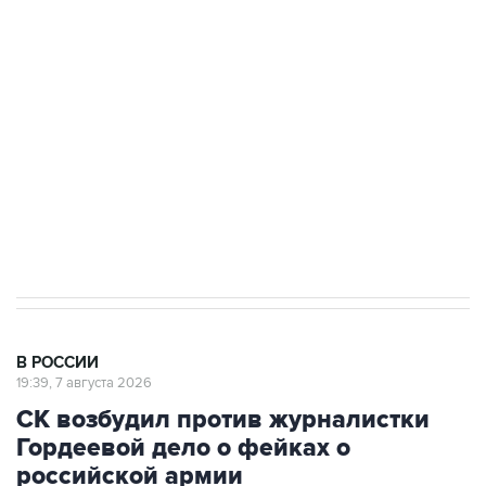
подростков, готовивших теракт на объекте
Росгвардии
Беспилотные технологии и ИИ на службе у
электросетевых объектов и агрокомплексов
Социальная реклама, АНО «Национальные приоритеты».
ИНН 7725383515 Erid: F7NfYUJCUneVdwcydK6A
Аксенов сообщил о четвертом погибшем в
результате атаки ВСУ на Крым
В РОССИИ
19:39, 7 августа 2026
СК возбудил против журналистки
Гордеевой дело о фейках о
российской армии