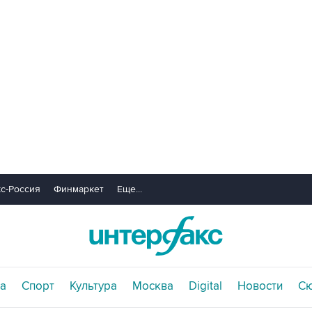
с-Россия
Финмаркет
Еще...
а
Спорт
Культура
Москва
Digital
Новости
С