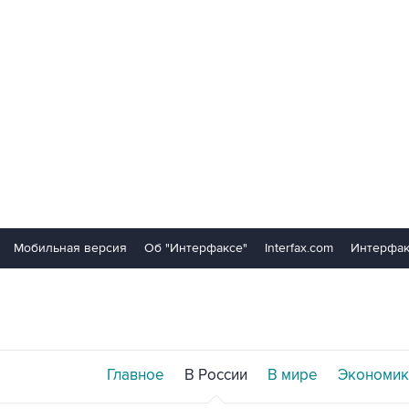
Мобильная версия
Об "Интерфаксе"
Interfax.com
Интерфак
Главное
В России
В мире
Экономик