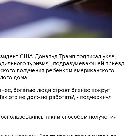
резидент США Дональд Трамп подписал указ,
родильного туризма", подразумевающей приезд
еского получения ребенком американского
лого дома.
знес, богатые люди строят бизнес вокруг
ак это не должно работать", - подчеркнул
 воспользовались таким способом получения