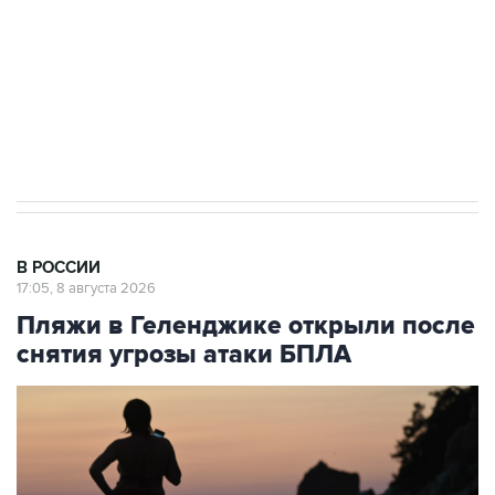
Социальная реклама, АНО «Национальные приоритеты».
ИНН 7725383515 Erid: F7NfYUJCUneVdwcydK6A
Кабмин РФ разрешил до 1 июля 2027 года
импорт, выпуск и обращение бензина Евро 2,
Евро 3, Евро 4
В РОССИИ
17:05, 8 августа 2026
Пляжи в Геленджике открыли после
снятия угрозы атаки БПЛА