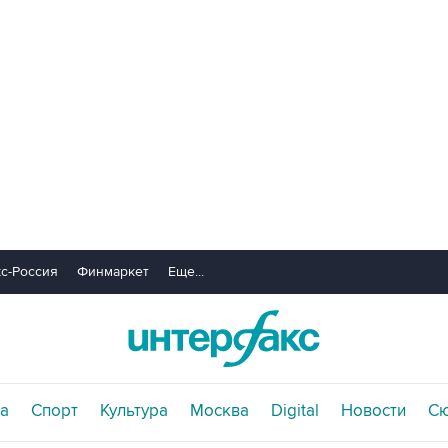
с-Россия
Финмаркет
Еще...
а
Спорт
Культура
Москва
Digital
Новости
С