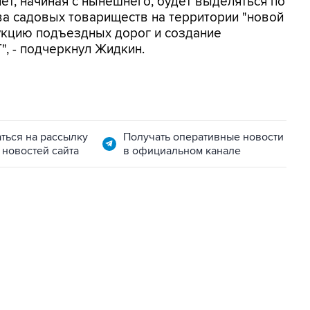
ет, начиная с нынешнего, будет выделяться по
тва садовых товариществ на территории "новой
укцию подъездных дорог и создание
, - подчеркнул Жидкин.
ться на рассылку
Получать оперативные новости
 новостей сайта
в официальном канале