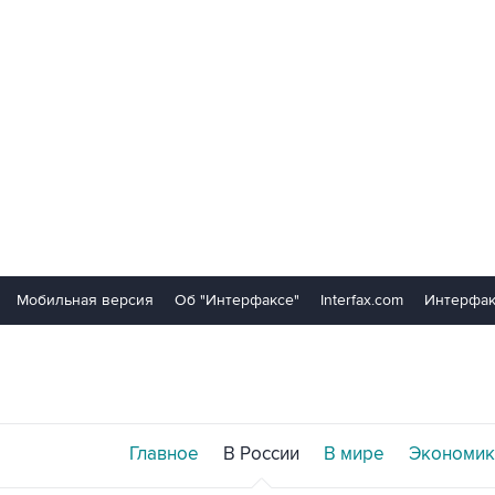
Мобильная версия
Об "Интерфаксе"
Interfax.com
Интерфак
Главное
В России
В мире
Экономик