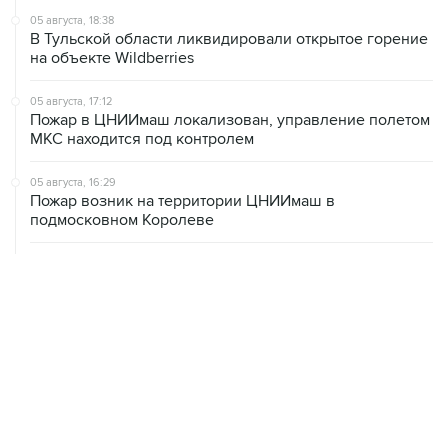
05 августа, 18:38
В Тульской области ликвидировали открытое горение
на объекте Wildberries
05 августа, 17:12
Пожар в ЦНИИмаш локализован, управление полетом
МКС находится под контролем
05 августа, 16:29
Пожар возник на территории ЦНИИмаш в
подмосковном Королеве
05 августа, 16:15
В Домодедово проверят состояние водных объектов
после повреждения склада бытовой химии
05 августа, 16:10
Неизвестность в части бюджета не позволяет ЦБ
уверенно говорить о скором допснижении ставки
05 августа, 15:24
В Иркутской области экипаж пропавшей Cessna