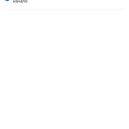
канале
18:40, 6 августа 2026