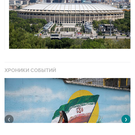
ХРОНИКИ СОБЫТИЙ
❮
❯