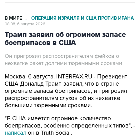
В МИРЕ
ОПЕРАЦИЯ ИЗРАИЛЯ И США ПРОТИВ ИРАНА
→
08:38, 6 августа 2026
Трамп заявил об огромном запасе
боеприпасов в США
Он пригрозил распространителям фейков о
нехватке ракет долгими тюремными сроками
Москва. 6 августа. INTERFAX.RU - Президент
США Дональд Трамп заявил, что в стране
огромные запасы боеприпасов, и пригрозил
распространителям слухов об их нехватке
большими тюремными сроками.
"В США имеется огромное количество
боеприпасов, особенно определенных типов", -
написал
он в Truth Social.