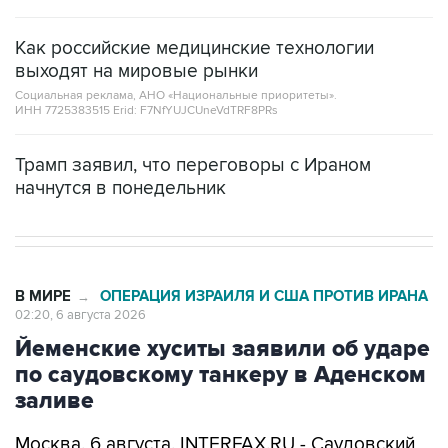
Как российские медицинские технологии
выходят на мировые рынки
Социальная реклама, АНО «Национальные приоритеты».
ИНН 7725383515 Erid: F7NfYUJCUneVdTRF8PRs
Трамп заявил, что переговоры с Ираном
начнутся в понедельник
В МИРЕ
ОПЕРАЦИЯ ИЗРАИЛЯ И США ПРОТИВ ИРАНА
→
02:20, 6 августа 2026
Йеменские хуситы заявили об ударе
по саудовскому танкеру в Аденском
заливе
Москва. 6 августа. INTERFAX.RU - Саудовский