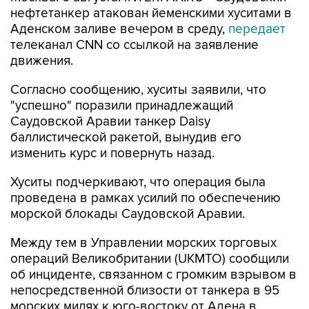
нефтетанкер атакован йеменскими хуситами в
Аденском заливе вечером в среду,
передает
телеканал CNN со ссылкой на заявление
движения.
Согласно сообщению, хуситы заявили, что
"успешно" поразили принадлежащий
Саудовской Аравии танкер Daisy
баллистической ракетой, вынудив его
изменить курс и повернуть назад.
Хуситы подчеркивают, что операция была
проведена в рамках усилий по обеспечению
морской блокады Саудовской Аравии.
Между тем в Управлении морских торговых
операций Великобритании (UKMTO) сообщили
об инциденте, связанном с громким взрывом в
непосредственной близости от танкера в 95
морских милях к юго-востоку от Адена в