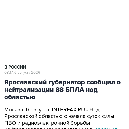
выходят на мировые рынки
Социальная реклама, АНО «Национальные приоритеты».
ИНН 7725383515 Erid: F7NfYUJCUneVdTRF8PRs
Трамп заявил, что переговоры с Ираном
начнутся в понедельник
В РОССИИ
08:17, 6 августа 2026
Ярославский губернатор сообщил о
нейтрализации 88 БПЛА над
областью
Москва. 6 августа. INTERFAX.RU - Над
Ярославской областью с начала суток силы
ПВО и радиоэлектронной борьбы