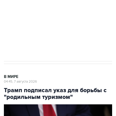
Как российские медицинские технологии
выходят на мировые рынки
Социальная реклама, АНО «Национальные приоритеты».
ИНН 7725383515 Erid: F7NfYUJCUneVdTRF8PRs
Аксенов сообщил о четвертом погибшем в
результате атаки ВСУ на Крым
В МИРЕ
04:45, 7 августа 2026
Трамп подписал указ для борьбы с
"родильным туризмом"