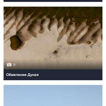
9
Обмеление Дуная