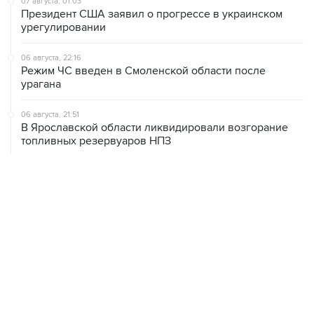
07 августа, 01:03
Президент США заявил о прогрессе в украинском
урегулировании
06 августа, 22:16
Режим ЧС введен в Смоленской области после
урагана
06 августа, 21:51
В Ярославской области ликвидировали возгорание
топливных резервуаров НПЗ
06 августа, 20:30
Что произошло за день: четверг, 6 августа
06 августа, 20:28
В ИКИ РАН предложили выделить на Луне район для
падения старых аппаратов и ступеней ракет