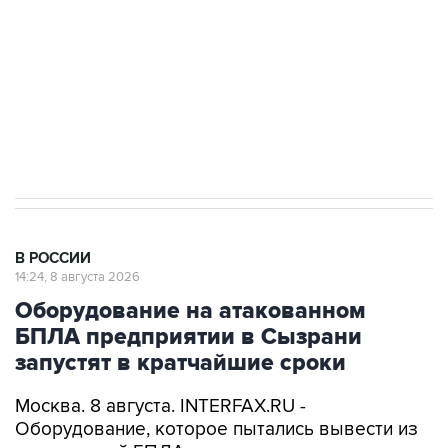
ИНН 7725383515 Erid: F7NfYUJCUneVdwcydK6A
Кабмин РФ разрешил до 1 июля 2027 года
импорт, выпуск и обращение бензина Евро 2,
Евро 3, Евро 4
В РОССИИ
14:24, 8 августа 2026
Оборудование на атакованном
БПЛА предприятии в Сызрани
запустят в кратчайшие сроки
Москва. 8 августа. INTERFAX.RU -
Оборудование, которое пытались вывести из
строя атакой БПЛА на одном из самарских
предприятий в ночь на субботу, начнет