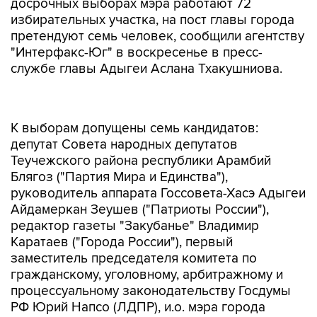
досрочных выборах мэра работают 72
избирательных участка, на пост главы города
претендуют семь человек, сообщили агентству
"Интерфакс-Юг" в воскресенье в пресс-
службе главы Адыгеи Аслана Тхакушниова.
К выборам допущены семь кандидатов:
депутат Совета народных депутатов
Теучежского района республики Арамбий
Блягоз ("Партия Мира и Единства"),
руководитель аппарата Госсовета-Хасэ Адыгеи
Айдамеркан Зеушев ("Патриоты России"),
редактор газеты "Закубанье" Владимир
Каратаев ("Города России"), первый
заместитель председателя комитета по
гражданскому, уголовному, арбитражному и
процессуальному законодательству Госдумы
РФ Юрий Напсо (ЛДПР), и.о. мэра города
Александр Наролин ("Единая Россия"),
начальник отдела Национального банка