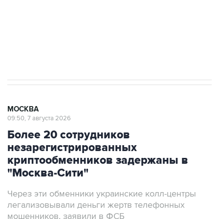
Социальная реклама, АНО «Национальные приоритеты».
ИНН 7725383515 Erid: F7NfYUJCUneVdwcydK6A
Аксенов сообщил о четвертом погибшем в
результате атаки ВСУ на Крым
МОСКВА
09:50, 7 августа 2026
Более 20 сотрудников
незарегистрированных
криптообменников задержаны в
"Москва-Сити"
Через эти обменники украинские колл-центры
легализовывали деньги жертв телефонных
мошенников, заявили в ФСБ