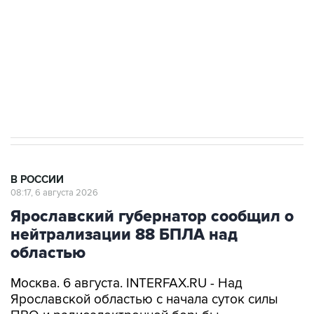
Как российские медицинские технологии
выходят на мировые рынки
Социальная реклама, АНО «Национальные приоритеты».
ИНН 7725383515 Erid: F7NfYUJCUneVdTRF8PRs
Трамп заявил, что переговоры с Ираном
начнутся в понедельник
В РОССИИ
08:17, 6 августа 2026
Ярославский губернатор сообщил о
нейтрализации 88 БПЛА над
областью
Москва. 6 августа. INTERFAX.RU - Над
Ярославской областью с начала суток силы