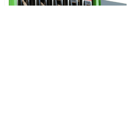
ХРОНИКИ СОБЫТИЙ
❮
❯