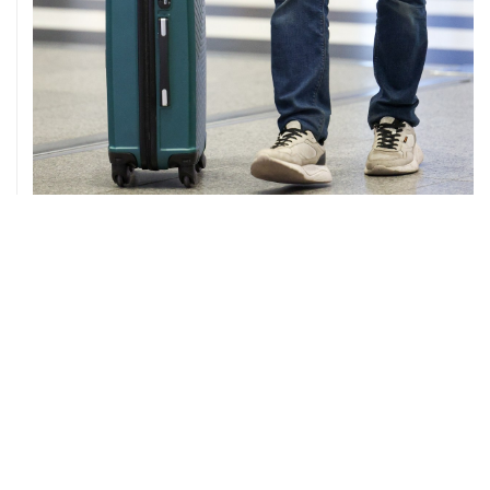
08 августа, 12:26
Пляжи в Геленджике закрыли из-за угрозы атаки
БПЛА
08 августа, 11:59
Возгорание на Ильском НПЗ из-за падения обломков
БПЛА ликвидировано
ХРОНИКИ СОБЫТИЙ