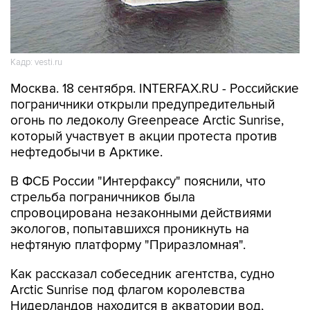
Кадр: vesti.ru
Москва. 18 сентября. INTERFAX.RU - Российские
пограничники открыли предупредительный
огонь по ледоколу Greenpeace Arctic Sunrise,
который участвует в акции протеста против
нефтедобычи в Арктике.
В ФСБ России "Интерфаксу" пояснили, что
стрельба пограничников была
спровоцирована незаконными действиями
экологов, попытавшихся проникнуть на
нефтяную платформу "Приразломная".
Как рассказал собеседник агентства, судно
Arctic Sunrise под флагом королевства
Нидерландов находится в акватории вод,