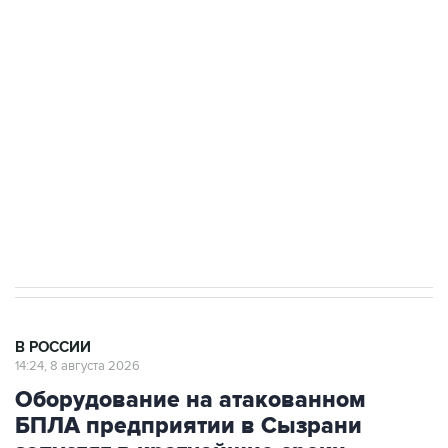
Росгвардии
Беспилотные технологии и ИИ на службе у
электросетевых объектов и агрокомплексов
Социальная реклама, АНО «Национальные приоритеты».
ИНН 7725383515 Erid: F7NfYUJCUneVdwcydK6A
Кабмин РФ разрешил до 1 июля 2027 года
импорт, выпуск и обращение бензина Евро 2,
Евро 3, Евро 4
В РОССИИ
14:24, 8 августа 2026
Оборудование на атакованном
БПЛА предприятии в Сызрани