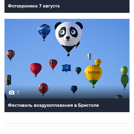
Фотохроника 7 августа
7
Фестиваль воздухоплавания в Бристоле