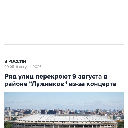
ИНН 7725383515 Erid: F7NfYUJCUneVdwcydK6A
Кабмин РФ разрешил до 1 июля 2027 года
импорт, выпуск и обращение бензина Евро 2,
Евро 3, Евро 4
В РОССИИ
00:05, 9 августа 2026
Ряд улиц перекроют 9 августа в
районе "Лужников" из-за концерта