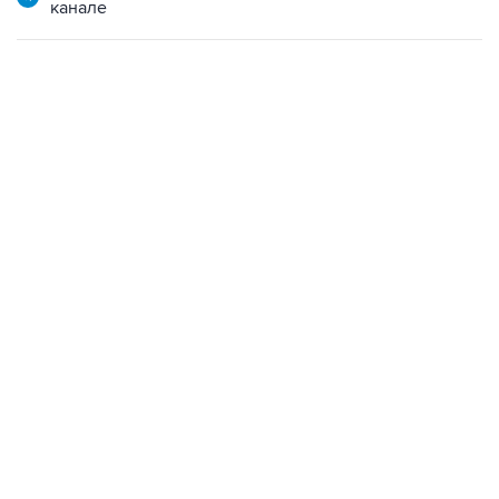
канале
02:59, 9 августа 2026