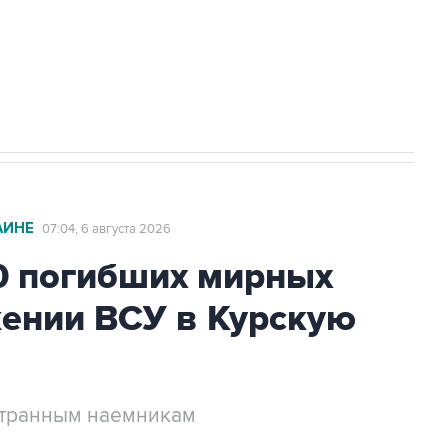
НН 7725383515 Erid: F7NfYUJCUneVdTRF8PRs
с Ираном начнутся в понедельник
АИНЕ
07:04, 6 августа 2026
0 погибших мирных
жении ВСУ в Курскую
странным наемникам