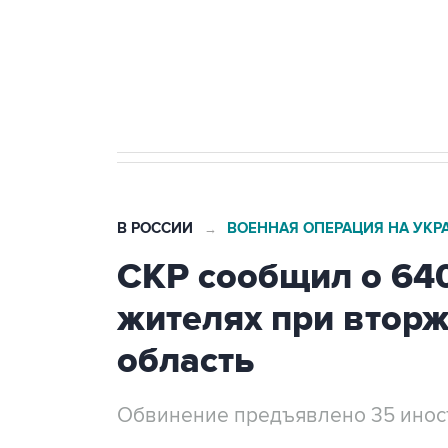
Социальная реклама, АНО «Национальные приоритеты».
И
Трамп заявил, что переговоры 
В РОССИИ
ВОЕННАЯ ОПЕРАЦИЯ НА УКР
→
СКР сообщил о 64
жителях при втор
область
Обвинение предъявлено 35 ино