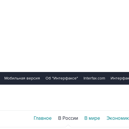
Мобильная версия
Об "Интерфаксе"
Interfax.com
Интерфак
Главное
В России
В мире
Экономик