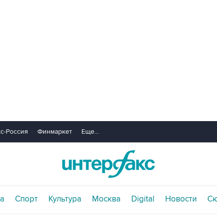
с-Россия
Финмаркет
Еще...
а
Спорт
Культура
Москва
Digital
Новости
С