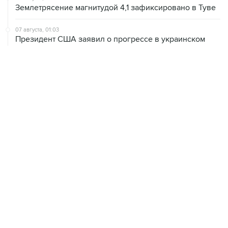
Землетрясение магнитудой 4,1 зафиксировано в Туве
07 августа, 01:03
Президент США заявил о прогрессе в украинском
урегулировании
06 августа, 22:16
Режим ЧС введен в Смоленской области после
урагана
06 августа, 21:51
В Ярославской области ликвидировали возгорание
топливных резервуаров НПЗ
06 августа, 20:30
Что произошло за день: четверг, 6 августа
06 августа, 20:28
В ИКИ РАН предложили выделить на Луне район для
падения старых аппаратов и ступеней ракет