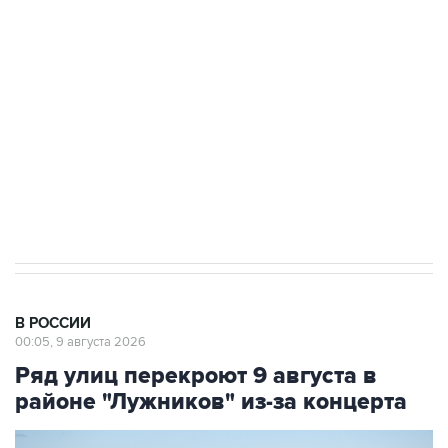
Беспилотные технологии и ИИ на службе у
электросетевых объектов и агрокомплексов
Социальная реклама, АНО «Национальные приоритеты».
ИНН 7725383515 Erid: F7NfYUJCUneVdwcydK6A
Кабмин РФ разрешил до 1 июля 2027 года
импорт, выпуск и обращение бензина Евро 2,
Евро 3, Евро 4
В РОССИИ
00:05, 9 августа 2026
Ряд улиц перекроют 9 августа в
районе "Лужников" из-за концерта