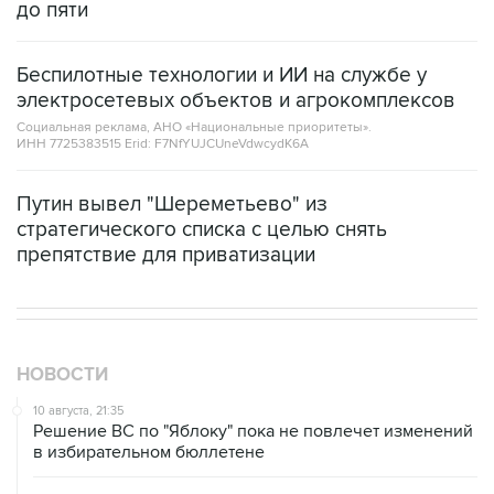
до пяти
Беспилотные технологии и ИИ на службе у
электросетевых объектов и агрокомплексов
Социальная реклама, АНО «Национальные приоритеты».
ИНН 7725383515 Erid: F7NfYUJCUneVdwcydK6A
Путин вывел "Шереметьево" из
стратегического списка с целью снять
препятствие для приватизации
НОВОСТИ
10 августа, 21:35
Решение ВС по "Яблоку" пока не повлечет изменений
в избирательном бюллетене