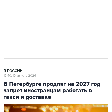
Беспилотные технологии и ИИ на службе у
электросетевых объектов и агрокомплексов
Социальная реклама, АНО «Национальные приоритеты».
ИНН 7725383515 Erid: F7NfYUJCUneVdwcydK6A
Путин вывел "Шереметьево" из
стратегического списка с целью снять
препятствие для приватизации
В РОССИИ
16:40, 10 августа 2026
В Петербурге продлят на 2027 год
запрет иностранцам работать в
такси и доставке