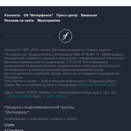
Контакты
Об "Интерфаксе"
Пресс-центр
Вакансии
Реклама на сайте
Мероприятия
Copyright © 1991—2026 Interfax. Все права защищены. Сетевое издание
"Интерфакс.ру". Свидетельство о регистрации СМИ ЭЛ № ФС 77 - 84928 выдано
Федеральной службой по надзору в сфере связи, информационных технологий и
массовых коммуникаций (Роскомнадзор) 21.03.2023. Вся информация,
размещенная на данном веб-сайте, предназначена только для персонального
пользования и не подлежит дальнейшему воспроизведению и/или
распространению в какой-либо форме, иначе как с письменного разрешения
Интерфакса.
Сайт Interfax.ru (далее – сайт) использует файлы cookie. Продолжая работу с
сайтом, Вы соглашаетесь на сбор и последующую
обработку файлов cookie
.
Адрес: Россия, 127006, Москва, 1-я Тверская-Ямская улица, дом 2, стр.1, тел.:
+7 (499) 250-98-40
, факс:
+7 (499) 250-97-27
Продукты информационной группы
"Интерфакс"
Информация о компаниях, товарах и людях
СПАРК
X-Compliance