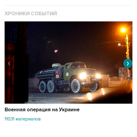
ХРОНИКИ СОБЫТИЙ
❮
❯
Военная операция на Украине
О
11031 материалов
3