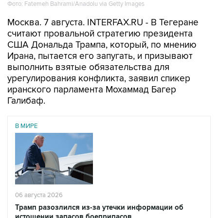
Фото: Fatemeh Bahrami/Anadolu via Getty Images
Москва. 7 августа. INTERFAX.RU - В Тегеране
считают провальной стратегию президента
США Дональда Трампа, который, по мнению
Ирана, пытается его запугать, и призывают
выполнить взятые обязательства для
урегулирования конфликта, заявил спикер
иранского парламента Мохаммад Багер
Галибаф.
В МИРЕ
06 августа 2026
Трамп разозлился из-за утечки информации об
истощении запасов боеприпасов