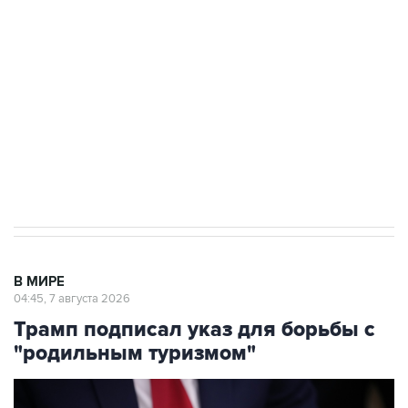
Росгвардии
Как российские медицинские технологии
выходят на мировые рынки
Социальная реклама, АНО «Национальные приоритеты».
ИНН 7725383515 Erid: F7NfYUJCUneVdTRF8PRs
Аксенов сообщил о четвертом погибшем в
результате атаки ВСУ на Крым
В МИРЕ
04:45, 7 августа 2026
Трамп подписал указ для борьбы с
"родильным туризмом"