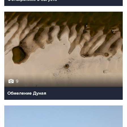
9
Обмеление Дуная