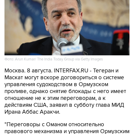
Фото: Arun Kumar/ The India Today Group via Getty Images
Москва. 8 августа. INTERFAX.RU - Тегеран и
Маскат могут вскоре договориться о системе
управления судоходством в Ормузском
проливе, однако снятие блокады с него имеет
отношение не к этим переговорам, а к
действиям США, заявил в субботу глава МИД
Ирана Аббас Аракчи.
"Переговоры с Оманом относительно
правового механизма и управления Ормузским
проливом, с определением маршрута
движения судов через него, идут, и мы очень