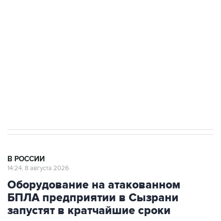
Беспилотные технологии и ИИ на службе у
электросетевых объектов и агрокомплексов
Социальная реклама, АНО «Национальные приоритеты».
ИНН 7725383515 Erid: F7NfYUJCUneVdwcydK6A
Кабмин РФ разрешил до 1 июля 2027 года
импорт, выпуск и обращение бензина Евро 2,
Евро 3, Евро 4
В РОССИИ
14:24, 8 августа 2026
Оборудование на атакованном
БПЛА предприятии в Сызрани
запустят в кратчайшие сроки
Москва. 8 августа. INTERFAX.RU -