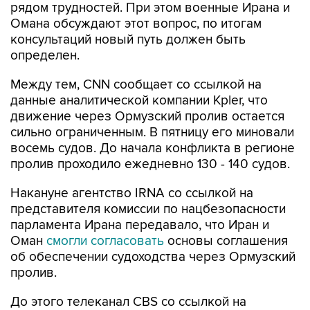
консультаций новый путь должен быть
определен.
Между тем, CNN сообщает со ссылкой на
данные аналитической компании Kpler, что
движение через Ормузский пролив остается
сильно ограниченным. В пятницу его миновали
восемь судов. До начала конфликта в регионе
пролив проходило ежедневно 130 - 140 судов.
Накануне агентство IRNA со ссылкой на
представителя комиссии по нацбезопасности
парламента Ирана передавало, что Иран и
Оман
смогли согласовать
основы соглашения
об обеспечении судоходства через Ормузский
пролив.
До этого телеканал CBS со ссылкой на
источники информировал, что если Тегеран и
Маскат смогут договориться, Иран и США