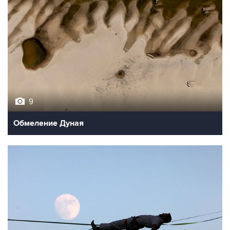
9
Обмеление Дуная