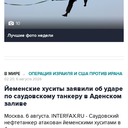
10
Лучшие фото недели
В МИРЕ
ОПЕРАЦИЯ ИЗРАИЛЯ И США ПРОТИВ ИРАНА
→
02:20, 6 августа 2026
Йеменские хуситы заявили об ударе
по саудовскому танкеру в Аденском
заливе
Москва. 6 августа. INTERFAX.RU - Саудовский
нефтетанкер атакован йеменскими хуситами в
Аденском заливе вечером в среду,
передает
телеканал CNN со ссылкой на заявление