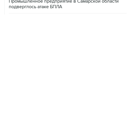
Промышленное предприятие в Самарской области
подверглось атаке БПЛА
08 августа, 05:05
В группировке "Восток" сообщили о продвижении в
глубину обороны ВСУ
08 августа, 00:36
Временные ограничения введены в аэропортах
Саратова, Пензы и Тамбова