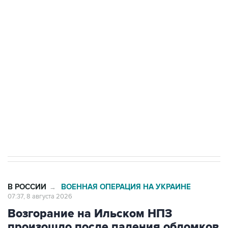
подростков, готовивших теракт на объекте
Росгвардии
Беспилотные технологии и ИИ на службе у
электросетевых объектов и агрокомплексов
Социальная реклама, АНО «Национальные приоритеты».
ИНН 7725383515 Erid: F7NfYUJCUneVdwcydK6A
Кабмин РФ разрешил до 1 июля 2027 года
импорт, выпуск и обращение бензина Евро 2,
Евро 3, Евро 4
В РОССИИ
ВОЕННАЯ ОПЕРАЦИЯ НА УКРАИНЕ
→
07:37, 8 августа 2026
Возгорание на Ильском НПЗ
произошло после падения обломков