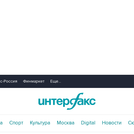
с-Россия
Финмаркет
Еще...
а
Спорт
Культура
Москва
Digital
Новости
С