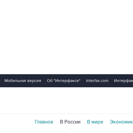
Мобильная версия
Об "Интерфаксе"
Interfax.com
Интерфак
Главное
В России
В мире
Экономик