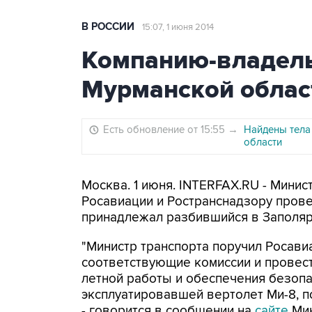
В РОССИИ
15:07, 1 июня 2014
Компанию-владель
Мурманской облас
Есть обновление от 15:55
→
Найдены тела
области
Москва. 1 июня. INTERFAX.RU - Мини
Росавиации и Ространснадзору пров
принадлежал разбившийся в Заполяр
"Министр транспорта поручил Росав
соответствующие комиссии и провес
летной работы и обеспечения безопа
эксплуатировавшей вертолет Ми-8, п
- говорится в сообщении на
сайте
Мин