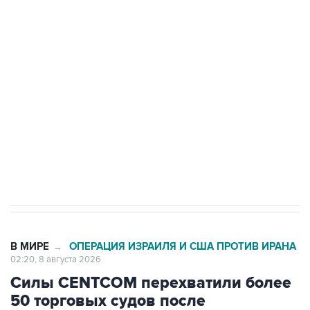
подростков, готовивших теракт на объекте
Росгвардии
Беспилотные технологии и ИИ на службе у
электросетевых объектов и агрокомплексов
Социальная реклама, АНО «Национальные приоритеты».
ИНН 7725383515 Erid: F7NfYUJCUneVdwcydK6A
Кабмин РФ разрешил до 1 июля 2027 года
импорт, выпуск и обращение бензина Евро 2,
Евро 3, Евро 4
В МИРЕ
ОПЕРАЦИЯ ИЗРАИЛЯ И США ПРОТИВ ИРАНА
→
02:20, 8 августа 2026
Силы CENTCOM перехватили более
50 торговых судов после