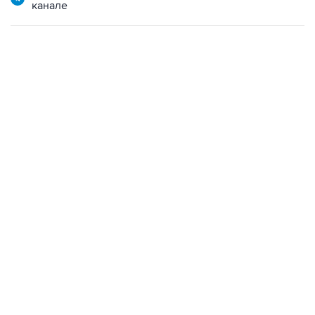
канале
22:34, 7 августа 2026
сообщил