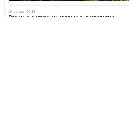
08 августа, 00:36
Временные ограничения введены в аэропортах
Саратова, Пензы и Тамбова
07 августа, 20:32
Что произошло за день: пятница, 7 августа
07 августа, 17:30
Минцифры предложило привязывать сим-карты к